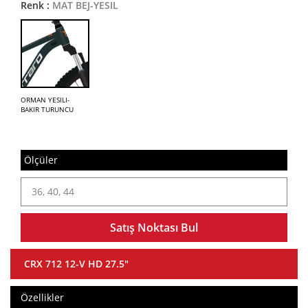
Renk :
MAT BEJ-YESIL
ORMAN YESILI-
BAKIR TURUNCU
Ölçüler
36, 40, 44
Satış Noktası Bul
CRX 712 12-V HD 27.5"
Özellikler