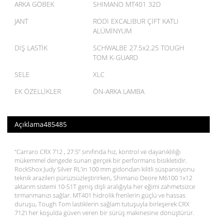
ARKA GÖBEK
SHIMANO MT401 32D
JANT
RODI EXCALIBUR ÇİFT KATLI
ALÜMİNYUM
DIŞ LASTİK
SCHWALBE 27.5x2.25 TOUGH
TOM K-GUARD
SELE
XLC
EK ÖZELLİKLER
ÖN-ARKA LAMBA
Açıklama485485
“Carraro CRX 712 , 27.5” sınıfında hız, kontrol ve dayanıklılığı
mükemmel dengede sunan gerçek bir performans bisikletidir.
RockShox Judy Silver RL’in 100 mm gidondan kilitli süspansiyonu
teknik arazileri pürüzsüzleştirirken, Shimano Deore M6100 1x12
aktarım sistemi 10-51T geniş dişli aralığıyla her eğimi zahmetsizce
tırmanmanızı sağlar. MT401 hidrolik frenlerin güçlü ve hassas
duruşu, Tough Tom lastiklerin sağlam tutuşuyla birleşerek CRX
712’i her koşulda güven veren bir sürüş makinesine dönüştürür.