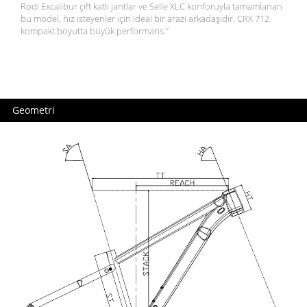
Rodi Excalibur çift katlı jantlar ve Selle XLC konforuyla tamamlanan
bu model, hız isteyenler için ideal bir arazi arkadaşıdır. CRX 712
kompakt boyutta büyük performans.”
Geometri