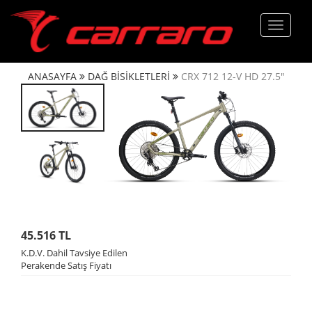
Menü
ANASAYFA
DAĞ BİSİKLETLERİ
CRX 712 12-V HD 27.5"
45.516 TL
K.D.V. Dahil Tavsiye Edilen
Perakende Satış Fiyatı