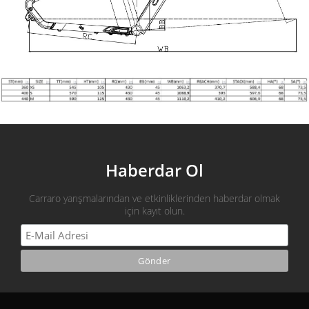
Haberdar Ol
Carraro yarışmalarından ve etkinliklerinden haberdar olmak
için kayıt olun.